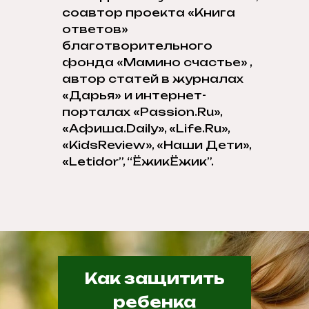
соавтор проекта «Книга
ответов»
благотворительного
фонда «Мамино счастье» ,
автор статей в журналах
«Дарья» и интернет-
порталах «Passion.Ru»,
«Афиша.Daily», «Life.Ru»,
«KidsReview», «Наши Дети»,
«Letidor”, “ЁжикЁжик”.
Как защитить
ребенка