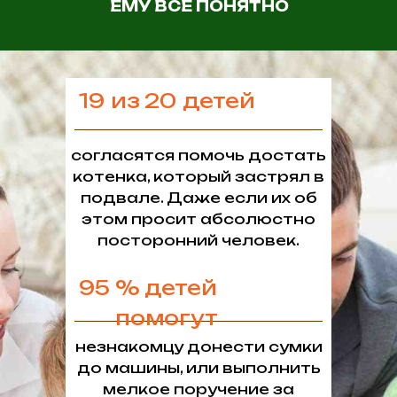
ЕМУ ВСЕ ПОНЯТНО
19
из
20
детей
согласятся помочь достать
котенка, который застрял в
подвале. Даже если их об
этом просит абсолюстно
посторонний человек.
95
% детей
помогут
незнакомцу донести сумки
до машины, или выполнить
мелкое поручение за